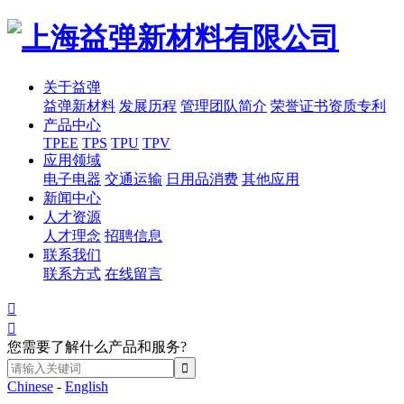
关于益弹
益弹新材料
发展历程
管理团队简介
荣誉证书资质专利
产品中心
TPEE
TPS
TPU
TPV
应用领域
电子电器
交通运输
日用品消费
其他应用
新闻中心
人才资源
人才理念
招聘信息
联系我们
联系方式
在线留言


您需要了解什么产品和服务?
Chinese
-
English