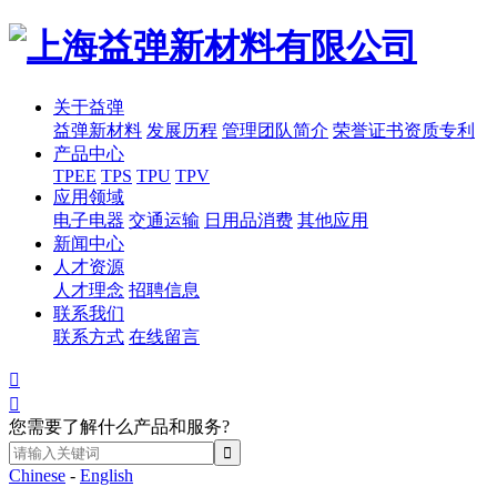
关于益弹
益弹新材料
发展历程
管理团队简介
荣誉证书资质专利
产品中心
TPEE
TPS
TPU
TPV
应用领域
电子电器
交通运输
日用品消费
其他应用
新闻中心
人才资源
人才理念
招聘信息
联系我们
联系方式
在线留言


您需要了解什么产品和服务?
Chinese
-
English